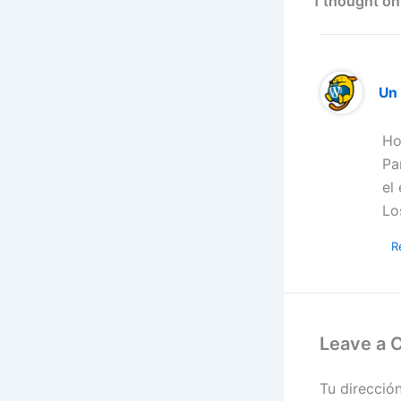
1 thought on
Un
Ho
Pa
el
Lo
R
Leave a
Tu direcció