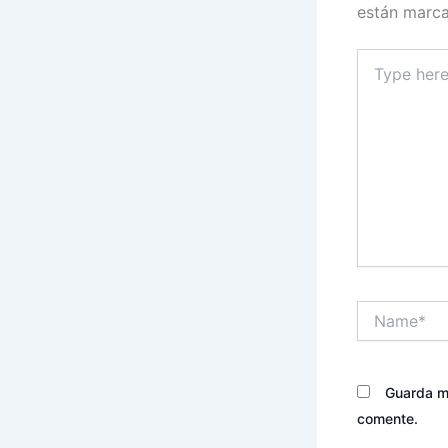
están marc
Type
here..
Name*
Guarda mi
comente.