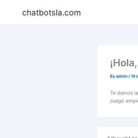
Skip
chatbotsla.com
to
content
¡Hola
By
admin
/
18 
Te damos la
¡luego empie